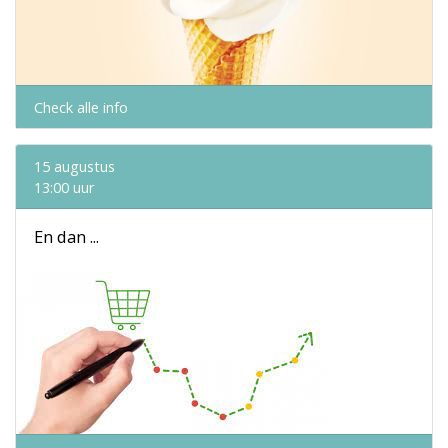
Check alle info
15 augustus
13:00 uur
En dan ...