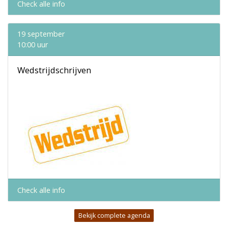
Check alle info
19 september
10:00 uur
Wedstrijdschrijven
Check alle info
Bekijk complete agenda